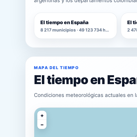
argentinas y los departamentos colombia
El tiempo en España
El 
8 217 municipios · 49 123 734 habitantes
MAPA DEL TIEMPO
El tiempo en Esp
Condiciones meteorológicas actuales en l
+
−