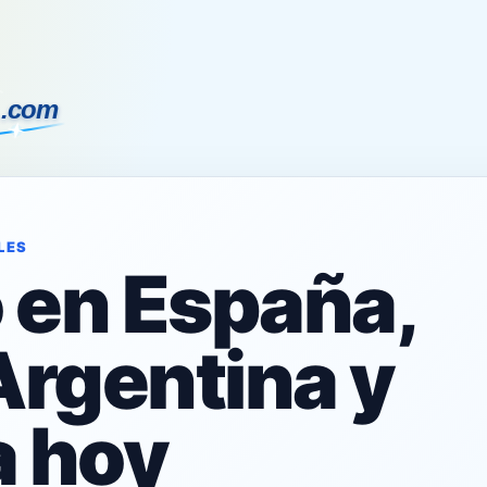
LES
o en España,
Argentina y
 hoy