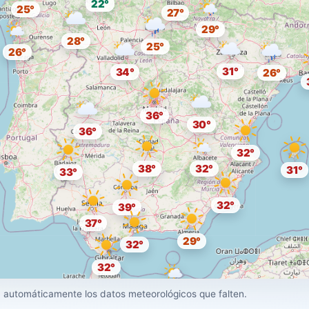
22°
25°
27°
29°
28°
25°
26°
31°
34°
26°
36°
30°
36°
32°
38°
32°
31°
33°
32°
39°
37°
29°
32°
32°
30°
 automáticamente los datos meteorológicos que falten.