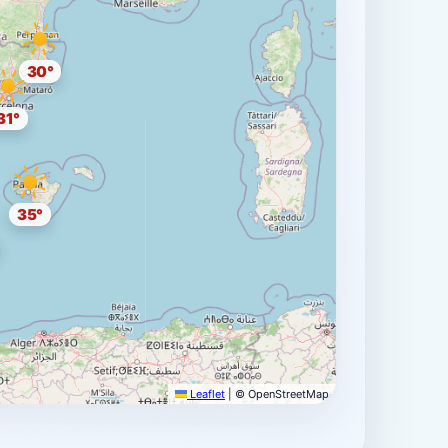
30°
31°
35°
Leaflet
|
© OpenStreetMap