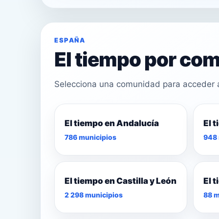
ESPAÑA
El tiempo por c
Selecciona una comunidad para acceder a 
El tiempo en Andalucía
El 
25°
786 municipios
948 
29°
28°
El tiempo en Castilla y León
El 
2 298 municipios
88 m