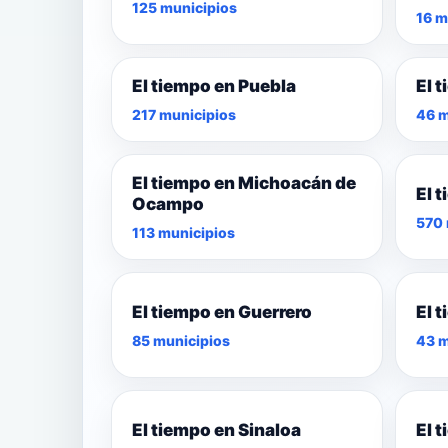
125 municipios
16 m
El tiempo en Puebla
El 
217 municipios
46 m
El tiempo en Michoacán de
El 
Ocampo
570 
113 municipios
El tiempo en Guerrero
El 
85 municipios
43 m
El tiempo en Sinaloa
El 